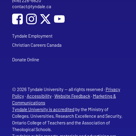
(416) 226-6620
Phone
contact@tyndale.ca
Email address
Social Media
Follow Tyndale University on Facebook
Follow Tyndale University on Instagram
Follow Tyndale University on YouTub
Tyndale Employment
Christian Careers Canada
Donate Online
© 2026 Tyndale University — all rights reserved ·
Privacy
Policy
·
Accessibility
·
Website Feedback
·
Marketing &
Communications
Tyndale University is accredited
by the Ministry of
Colleges, Universities, Research Excellence and Security,
Ontario College of Teachers and the Association of
Theological Schools.
Tyndale's public reports, materials and advertising are