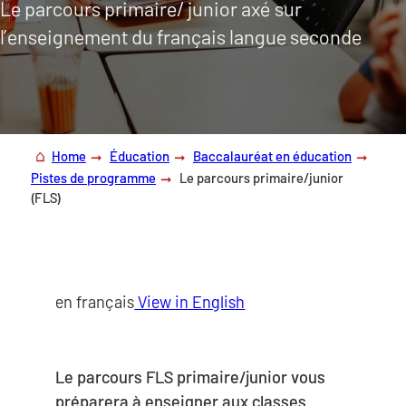
Le parcours primaire/ junior axé sur
l’enseignement du français langue seconde
Home
Éducation
Baccalauréat en éducation
Pistes de programme
Le parcours primaire/junior
(FLS)
en français
View in English
Le parcours FLS primaire/junior vous
préparera à enseigner aux classes