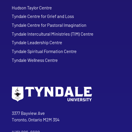
Hudson Taylor Centre
Tyndale Centre for Grief and Loss
Tyndale Centre for Pastoral Imagination
Tyndale Intercultural Ministries (TIM) Centre
Tyndale Leadership Centre
Tyndale Spiritual Formation Centre
Tyndale Wellness Centre
Go to Tyndale University home page
Address
Tyndale University
3377 Bayview Ave
Toronto, Ontario M2M 3S4