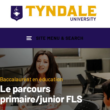
Skip to main content
SITE MENU & SEARCH
Baccalauréat en éducation
Le parcours
primaire/junior FLS